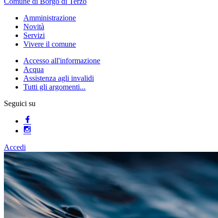
Comune di Borgo di Terzo
Amministrazione
Novità
Servizi
Vivere il comune
Accesso all'informazione
Acqua
Assistenza agli invalidi
Tutti gli argomenti...
Seguici su
Accedi