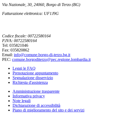
Via Nazionale, 30, 24060, Borgo di Terzo (BG)
Fatturazione elettronica: UF1J9G
Codice fiscale: 00722580164
P.IVA: 00722580164
Tel: 035821046
Fax: 035820862
Email:
info@comune.borgo-di-terzo.bg.it
PEC:
comune.borgoditerzo@pec.regione.lombardia.it
Leggi le FAQ
Prenotazione appuntamento
Segnalazione disservizio
Richiesta d'assistenza
Amministrazione trasparente
Informativa privacy
Note legali
Dichiarazione di accessibilità
Piano di miglioramento del sito e dei servizi