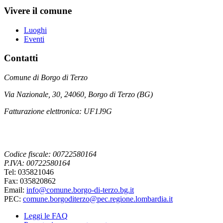
Vivere il comune
Luoghi
Eventi
Contatti
Comune di Borgo di Terzo
Via Nazionale, 30, 24060, Borgo di Terzo (BG)
Fatturazione elettronica: UF1J9G
Codice fiscale: 00722580164
P.IVA: 00722580164
Tel: 035821046
Fax: 035820862
Email:
info@comune.borgo-di-terzo.bg.it
PEC:
comune.borgoditerzo@pec.regione.lombardia.it
Leggi le FAQ