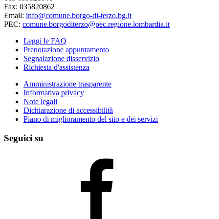
Fax: 035820862
Email:
info@comune.borgo-di-terzo.bg.it
PEC:
comune.borgoditerzo@pec.regione.lombardia.it
Leggi le FAQ
Prenotazione appuntamento
Segnalazione disservizio
Richiesta d'assistenza
Amministrazione trasparente
Informativa privacy
Note legali
Dichiarazione di accessibilità
Piano di miglioramento del sito e dei servizi
Seguici su