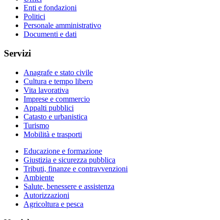
Enti e fondazioni
Politici
Personale amministrativo
Documenti e dati
Servizi
Anagrafe e stato civile
Cultura e tempo libero
Vita lavorativa
Imprese e commercio
Appalti pubblici
Catasto e urbanistica
Turismo
Mobilità e trasporti
Educazione e formazione
Giustizia e sicurezza pubblica
Tributi, finanze e contravvenzioni
Ambiente
Salute, benessere e assistenza
Autorizzazioni
Agricoltura e pesca