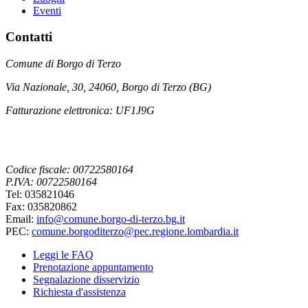
Eventi
Contatti
Comune di Borgo di Terzo
Via Nazionale, 30, 24060, Borgo di Terzo (BG)
Fatturazione elettronica: UF1J9G
Codice fiscale: 00722580164
P.IVA: 00722580164
Tel: 035821046
Fax: 035820862
Email:
info@comune.borgo-di-terzo.bg.it
PEC:
comune.borgoditerzo@pec.regione.lombardia.it
Leggi le FAQ
Prenotazione appuntamento
Segnalazione disservizio
Richiesta d'assistenza