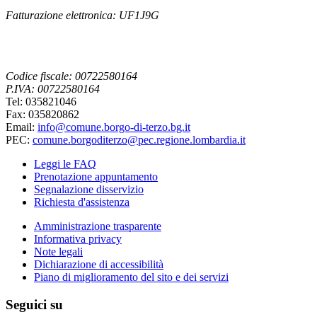
Fatturazione elettronica: UF1J9G
Codice fiscale: 00722580164
P.IVA: 00722580164
Tel: 035821046
Fax: 035820862
Email:
info@comune.borgo-di-terzo.bg.it
PEC:
comune.borgoditerzo@pec.regione.lombardia.it
Leggi le FAQ
Prenotazione appuntamento
Segnalazione disservizio
Richiesta d'assistenza
Amministrazione trasparente
Informativa privacy
Note legali
Dichiarazione di accessibilità
Piano di miglioramento del sito e dei servizi
Seguici su