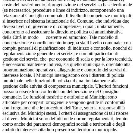
costo del trasferimento, riprogettazione dei servizi su base territoriale
(se necessario), procedure e linee di indirizzo, sottoponendo una
relazione al Consiglio comunale. Il livello di competenze municipali
si inserisce nel sistema istituzionale del Comune, che individua due
diversi livelli di governo e di competenze, i quali, unitariamente,
concorrono ad assicurare la direzione politica ed amministrativa
della Città in modo coerente ed armonico. Tale modello di
concertazione e coordinamento impegna sia il livello comunale, con
compiti generali di pianificazione, di indirizzo e controllo, nonché di
regolamentazione generale dei servizi, e compiti particolari di
gestione dei servizi che, per economie di scala o per la loro tecnicità,
è necessario mantenere indivisi, sia quello municipale, orientato alla
programmazione operativa e allagestione e controllo dei servizi di
interesse locale. I Municipi interagiscono con i distretti di polizia
municipale nelle funzioni di polizia urbana limitatamente alla
gestione delle attività di competenza municipale. Ulteriori funzioni
possono essere loro conferite con deliberazione del Consiglio
comunale. Le funzioni trasferite e attribuite ai Municipi sono
articolate per comparti omogenei e vengono gestite in conformità
con i regolamenti e le procedure dell’Ente, sotto la responsabilità
esclusiva dei Municipi stessi. I criteri di assegnazione di tali risorse
ai diversi Municipi sono definiti nelle norme regolamentari, tenuto
conto anche dei parametri demografici sociali e territoriali e degli
ambiti di interesse cittadino presenti sul territorio municipale.