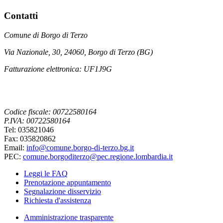
Contatti
Comune di Borgo di Terzo
Via Nazionale, 30, 24060, Borgo di Terzo (BG)
Fatturazione elettronica: UF1J9G
Codice fiscale: 00722580164
P.IVA: 00722580164
Tel: 035821046
Fax: 035820862
Email:
info@comune.borgo-di-terzo.bg.it
PEC:
comune.borgoditerzo@pec.regione.lombardia.it
Leggi le FAQ
Prenotazione appuntamento
Segnalazione disservizio
Richiesta d'assistenza
Amministrazione trasparente