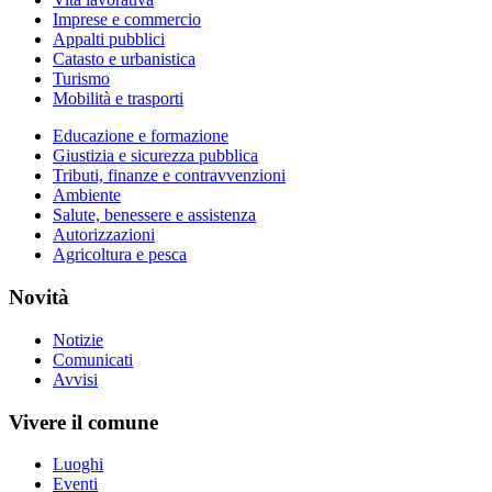
Imprese e commercio
Appalti pubblici
Catasto e urbanistica
Turismo
Mobilità e trasporti
Educazione e formazione
Giustizia e sicurezza pubblica
Tributi, finanze e contravvenzioni
Ambiente
Salute, benessere e assistenza
Autorizzazioni
Agricoltura e pesca
Novità
Notizie
Comunicati
Avvisi
Vivere il comune
Luoghi
Eventi