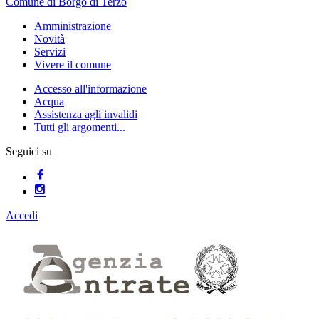
Comune di Borgo di Terzo
Amministrazione
Novità
Servizi
Vivere il comune
Accesso all'informazione
Acqua
Assistenza agli invalidi
Tutti gli argomenti...
Seguici su
Accedi